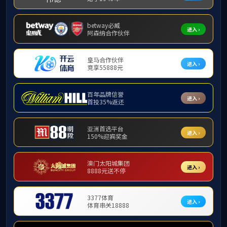
英国上市公司3
65
入学指南
教学设施
365上
住宿条件
间，阅览室，
文体设施
设施。
餐饮服务
交通指南