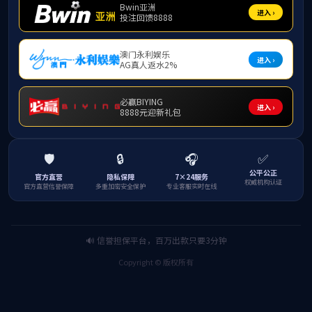
队伍建设
学院文化
西大校历
返回首页
365上
球、经纬线、
与蓬勃进取的
牌的底部为地