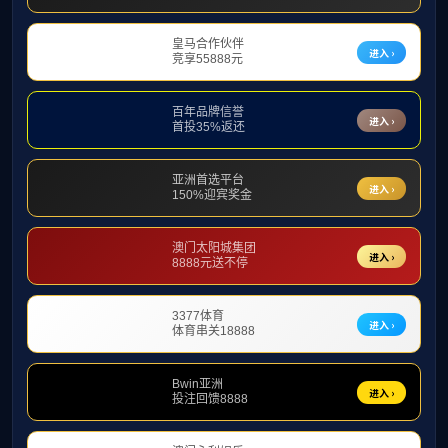
两学一做专栏
学习专题
365上
工作动态
作者：原舒畅
返回首页
2024
团队负责导学
张波导学
学《习近平总
的重要讲话精