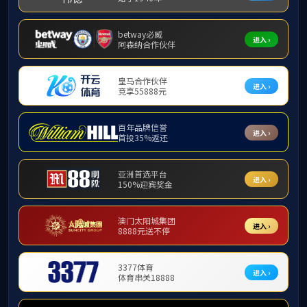
首页
新闻动态
来华留
通知公告
作者：杨凌霄
365英国上市集团
媒体报道
6月20
华留学生高等
留学影像
议。
返回首页